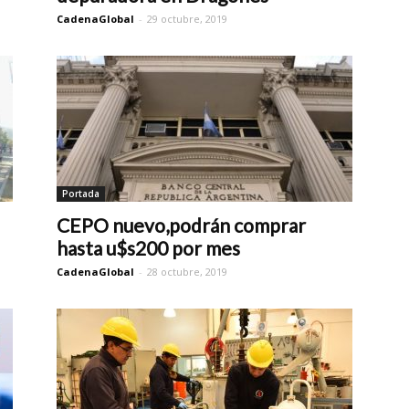
CadenaGlobal
-
29 octubre, 2019
Portada
CEPO nuevo,podrán comprar
hasta u$s200 por mes
CadenaGlobal
-
28 octubre, 2019