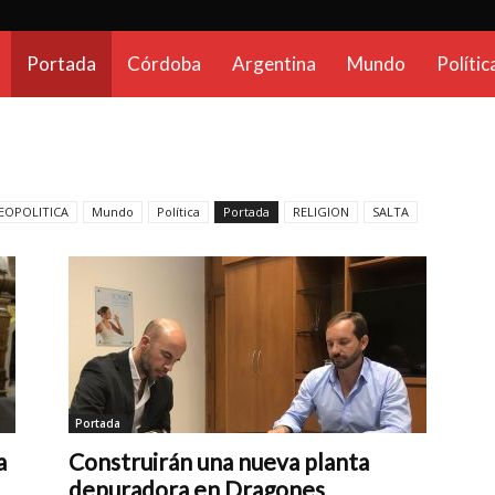
CadenaGlobal.com.ar
Portada
Córdoba
Argentina
Mundo
Polític
EOPOLITICA
Mundo
Política
Portada
RELIGION
SALTA
Portada
a
Construirán una nueva planta
depuradora en Dragones