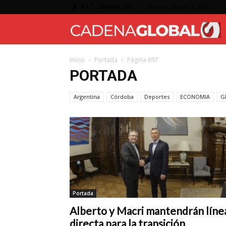
C
9.6
Viernes, agosto 7, 2026
Córdoba, AR
Inicio
Portada
Página 697
PORTADA
Argentina
Córdoba
Deportes
ECONOMIA
G
Portada
Alberto y Macri mantendrán líne
directa para la transición