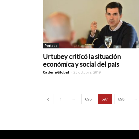
Portada
Urtubey criticó la situación
económica y social del país
CadenaGlobal
-
25 octubre, 2019
...
...
1
696
697
698