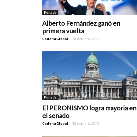
Portada
Alberto Fernández ganó en
primera vuelta
CadenaGlobal
-
28 octubre, 2019
Portada
El PERONISMO logra mayoria en
el senado
CadenaGlobal
-
28 octubre, 2019