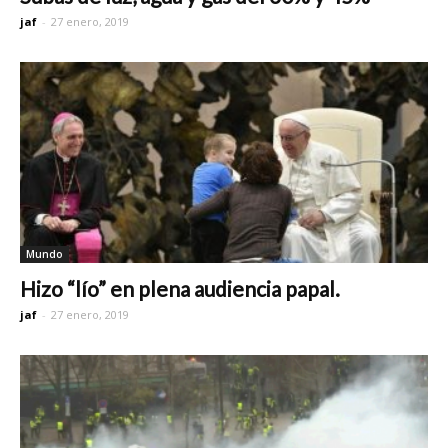
jaf
-
27 enero, 2019
Mundo
Hizo “lío” en plena audiencia papal.
jaf
-
27 enero, 2019