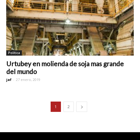
Política
Urtubey en molienda de soja mas grande
del mundo
jaf
-
27 enero, 2019
1
2