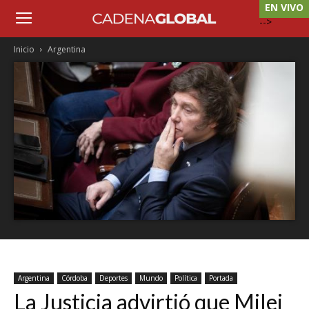
EN VIVO
-->
Inicio
Argentina
Argentina
Córdoba
Deportes
Mundo
Política
Portada
La Justicia advirtió que Milei