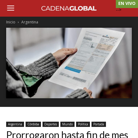
EN VIVO
-->
Inicio
Argentina
Argentina
Córdoba
Deportes
Mundo
Política
Portada
Prorrogaron hasta fin de mes