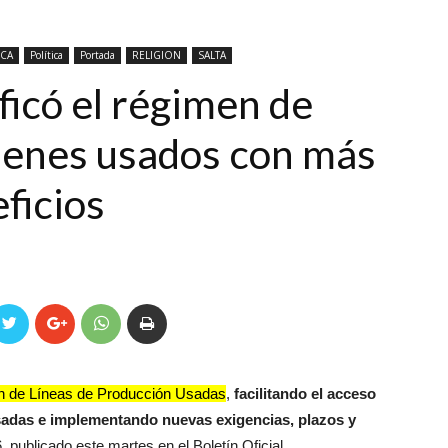
ICA
Política
Portada
RELIGION
SALTA
ficó el régimen de
ienes usados con más
eficios
ón de Líneas de Producción Usadas
,
facilitando el acceso
usadas e implementando nuevas exigencias, plazos y
 publicado este martes en el Boletín Oficial.