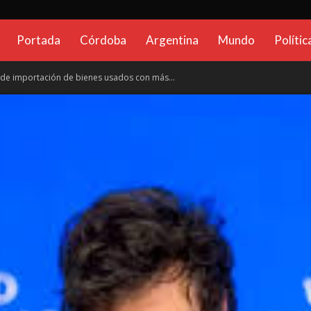
CadenaGlobal.com.ar
Portada
Córdoba
Argentina
Mundo
Polític
 de importación de bienes usados con más...