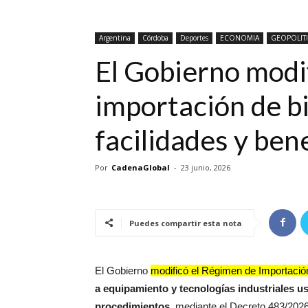
Argentina
Córdoba
Deportes
ECONOMIA
GEOPOLIT
El Gobierno modi
importación de b
facilidades y ben
Por
CadenaGlobal
-
23 junio, 2026
Puedes compartir esta nota
El Gobierno
modificó el Régimen de Importaci
a equipamiento y tecnologías industriales 
procedimientos
, mediante el Decreto 483/2026,