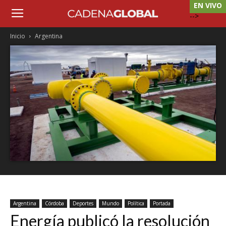
EN VIVO
-->
Inicio
Argentina
Argentina
Córdoba
Deportes
Mundo
Política
Portada
Energía publicó la resolución