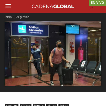
EN VIVO
-->
Inicio
Argentina
Argentina
Córdoba
Deportes
Mundo
Política