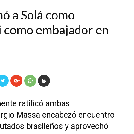
mó a Solá como
oli como embajador en
mente ratificó ambas
ergio Massa encabezó encuentro
putados brasileños y aprovechó