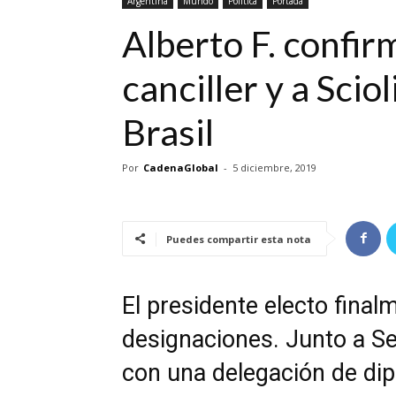
Argentina
Mundo
Política
Portada
Alberto F. confir
canciller y a Sci
Brasil
Por
CadenaGlobal
-
5 diciembre, 2019
Puedes compartir esta nota
El presidente electo final
designaciones. Junto a S
con una delegación de di