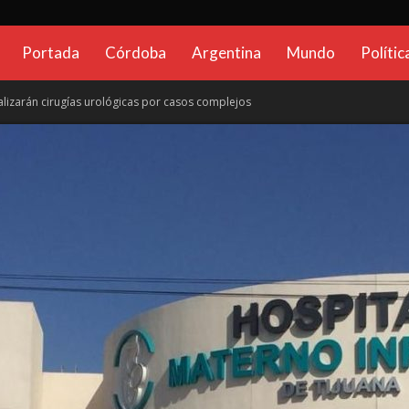
CadenaGlobal.com.ar
Portada
Córdoba
Argentina
Mundo
Polític
ealizarán cirugías urológicas por casos complejos