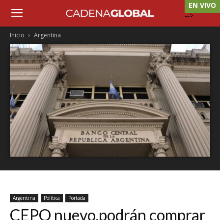
EN VIVO
-->
Inicio
Argentina
Argentina
Política
Portada
CEPO nuevo,podrán comprar