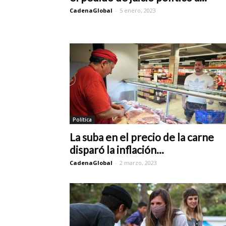
CadenaGlobal
-
5 enero, 2023
Política
La suba en el precio de la carne
disparó la inflación...
CadenaGlobal
-
2 marzo, 2023