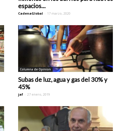
espacios...
CadenaGlobal
-
17 marzo, 2020
Columna de Opinion
Subas de luz, agua y gas del 30% y
45%
jaf
-
27 enero, 2019