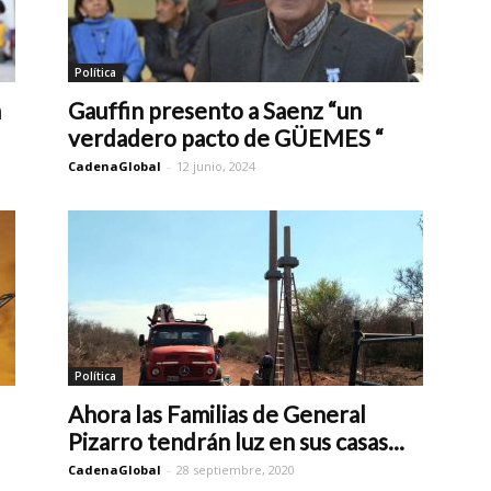
Política
a
Gauffin presento a Saenz “un
verdadero pacto de GÜEMES “
CadenaGlobal
-
12 junio, 2024
Política
Ahora las Familias de General
Pizarro tendrán luz en sus casas...
CadenaGlobal
-
28 septiembre, 2020