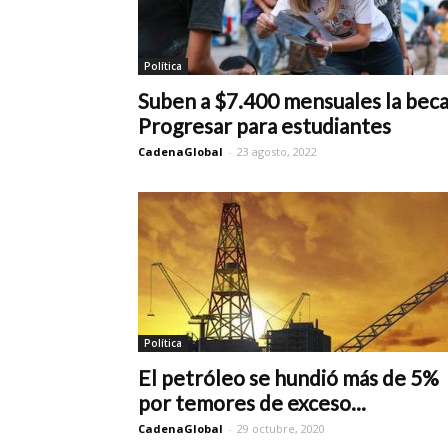
Política
Suben a $7.400 mensuales la bec
Progresar para estudiantes
CadenaGlobal
-
23 agosto, 2022
Política
El petróleo se hundió más de 5%
por temores de exceso...
CadenaGlobal
-
29 octubre, 2020