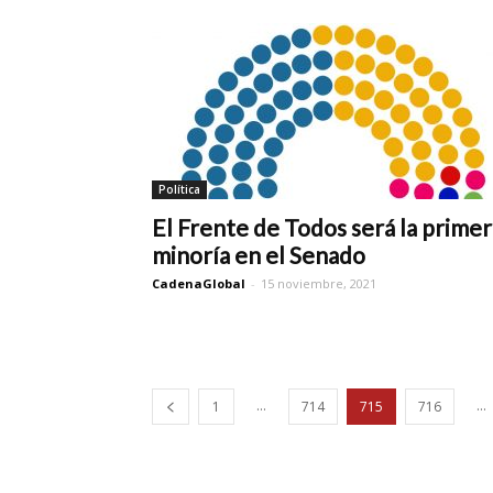
Política
El Frente de Todos será la primer
minoría en el Senado
CadenaGlobal
-
15 noviembre, 2021
...
...
1
714
715
716