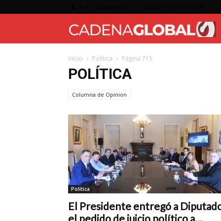
C
9.4
Sábado, agosto 8, 2026
Córdoba, AR
Inicio
Política
Página 715
POLÍTICA
Columna de Opinion
Política
El Presidente entregó a Diputad
el pedido de juicio político a...