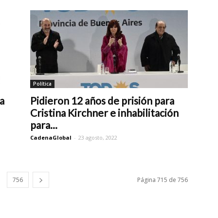
Política
a
Pidieron 12 años de prisión para
Cristina Kirchner e inhabilitación
para...
CadenaGlobal
-
23 agosto, 2022
756
Página 715 de 756