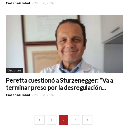
CadenaGlobal
-
28 julio, 2026
Deportes
Peretta cuestionó a Sturzenegger: “Va a
terminar preso por la desregulación...
CadenaGlobal
-
28 julio, 2026
1
2
3