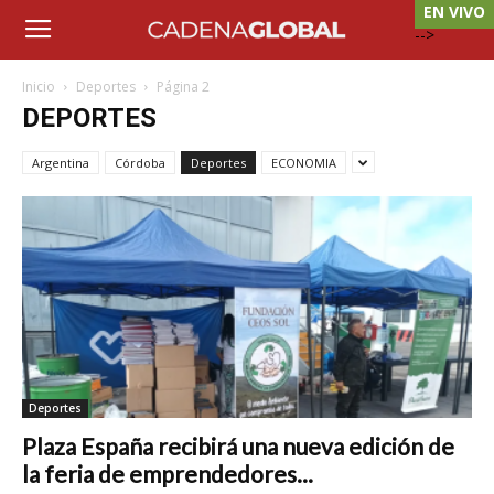
EN VIVO
-->
Inicio
Deportes
Página 2
DEPORTES
Argentina
Córdoba
Deportes
ECONOMIA
Deportes
Plaza España recibirá una nueva edición de
la feria de emprendedores...