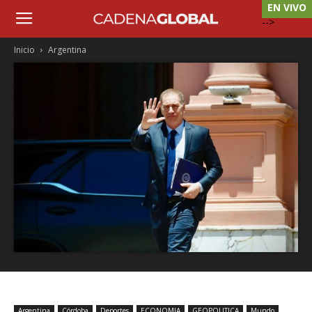
EN VIVO
-->
Inicio
Argentina
Argentina
Córdoba
Deportes
ECONOMIA
GEOPOLITICA
Mundo