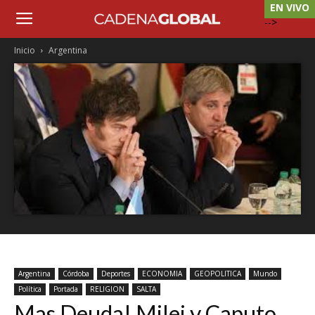
EN VIVO
-->
Inicio
Argentina
Argentina
Córdoba
Deportes
ECONOMIA
GEOPOLITICA
Mundo
Política
Portada
RELIGION
SALTA
Mas Deuda! Milei y Caputo