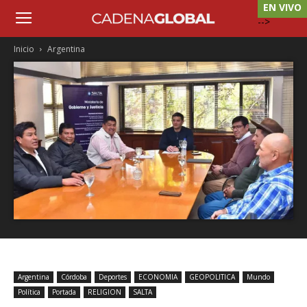
EN VIVO
-->
Inicio
Argentina
Argentina
Córdoba
Deportes
ECONOMIA
GEOPOLITICA
Mundo
Política
Portada
RELIGION
SALTA