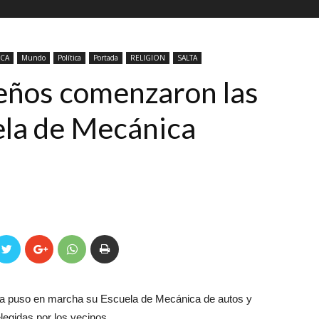
ICA
Mundo
Política
Portada
RELIGION
SALTA
teños comenzaron las
uela de Mecánica
lta puso en marcha su Escuela de Mecánica de autos y
egidas por los vecinos.