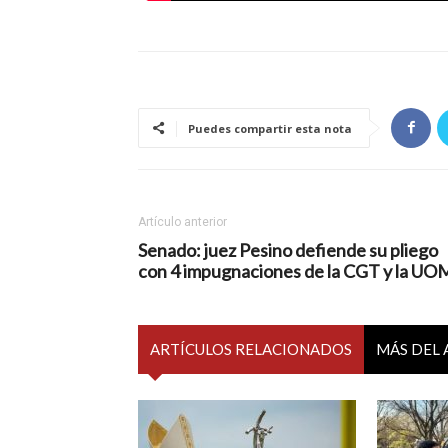
Puedes compartir esta nota
Artículo anterior
Senado: juez Pesino defiende su pliego
con 4 impugnaciones de la CGT y la UO
ARTÍCULOS RELACIONADOS
MÁS DEL