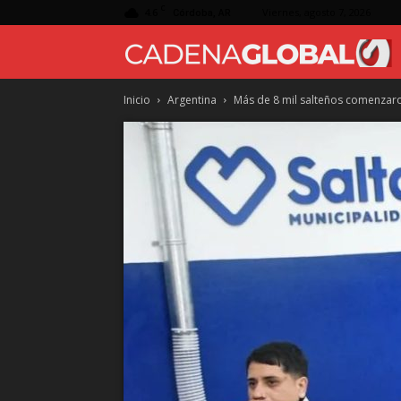
C
4.6
Viernes, agosto 7, 2026
Córdoba, AR
Inicio
Argentina
Más de 8 mil salteños comenzaron 