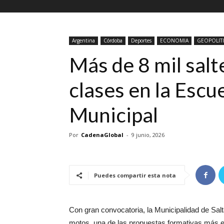
Argentina
Córdoba
Deportes
ECONOMIA
GEOPOLIT
Más de 8 mil sal
clases en la Esc
Municipal
Por
CadenaGlobal
-
9 junio, 2026
Puedes compartir esta nota
Con gran convocatoria, la Municipalidad de Sa
motos, una de las propuestas formativas más el