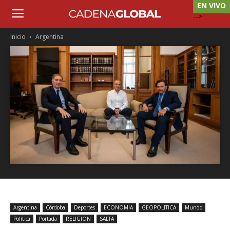
EN VIVO
-->
Inicio
Argentina
Argentina
Córdoba
Deportes
ECONOMIA
GEOPOLITICA
Mundo
Política
Portada
RELIGION
SALTA