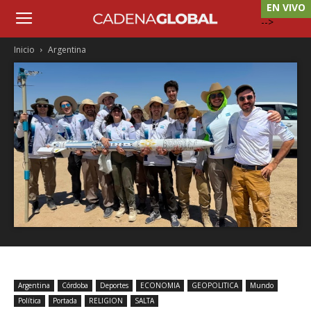
EN VIVO
-->
Inicio
Argentina
Argentina
Córdoba
Deportes
ECONOMIA
GEOPOLITICA
Mundo
Política
Portada
RELIGION
SALTA