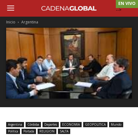
EN VIVO
-->
Inicio
Argentina
Argentina
Córdoba
Deportes
ECONOMIA
GEOPOLITICA
Mundo
Política
Portada
RELIGION
SALTA