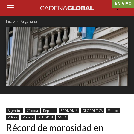
EN VIVO
-->
Inicio
Argentina
Argentina
Córdoba
Deportes
ECONOMIA
GEOPOLITICA
Mundo
Política
Portada
RELIGION
SALTA
Récord de morosidad en