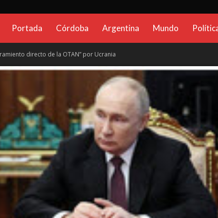
CadenaGlobal.com.ar
Portada
Córdoba
Argentina
Mundo
Polític
ucramiento directo de la OTAN” por Ucrania