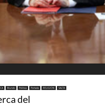
ICA
Mundo
Política
Portada
RELIGION
SALTA
erca del