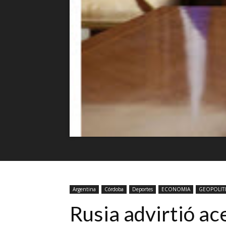
Argentina
Córdoba
Deportes
ECONOMIA
GEOPOLIT
Rusia advirtió ac