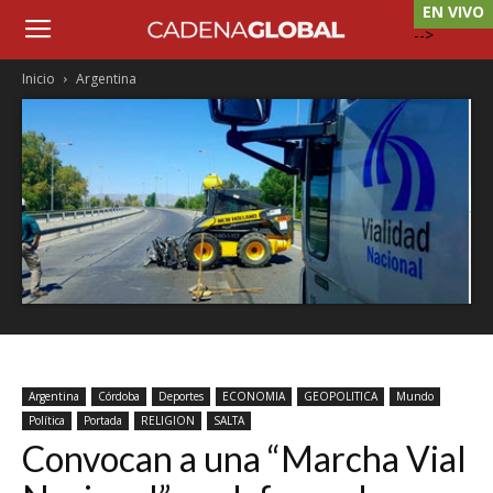
EN VIVO
-->
Inicio
Argentina
Argentina
Córdoba
Deportes
ECONOMIA
GEOPOLITICA
Mundo
Política
Portada
RELIGION
SALTA
Convocan a una “Marcha Vial