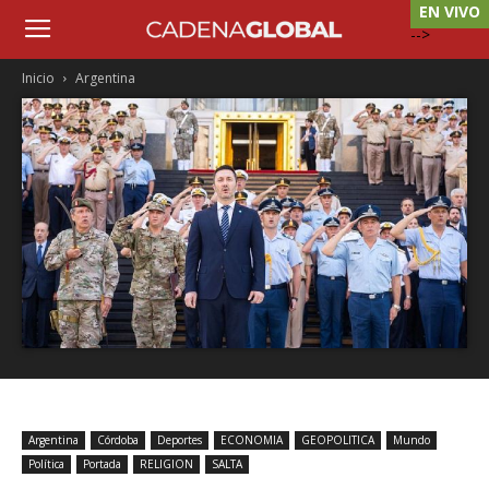
EN VIVO
-->
Inicio
Argentina
Argentina
Córdoba
Deportes
ECONOMIA
GEOPOLITICA
Mundo
Política
Portada
RELIGION
SALTA