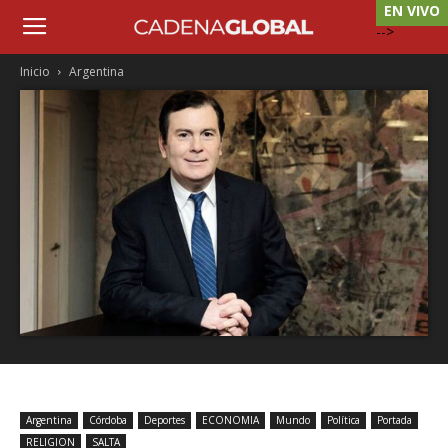
EN VIVO
-->
Inicio
Argentina
Argentina
Córdoba
Deportes
ECONOMIA
Mundo
Política
Portada
RELIGION
SALTA