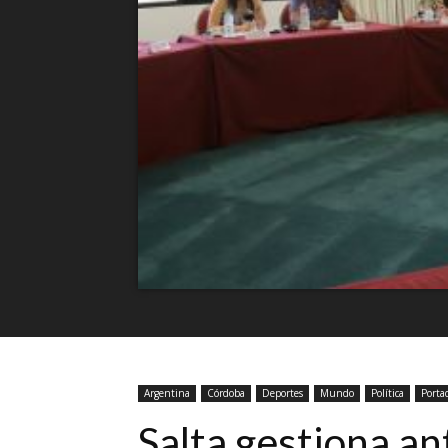
Argentina
Córdoba
Deportes
Mundo
Política
Porta
Salta gestiona a