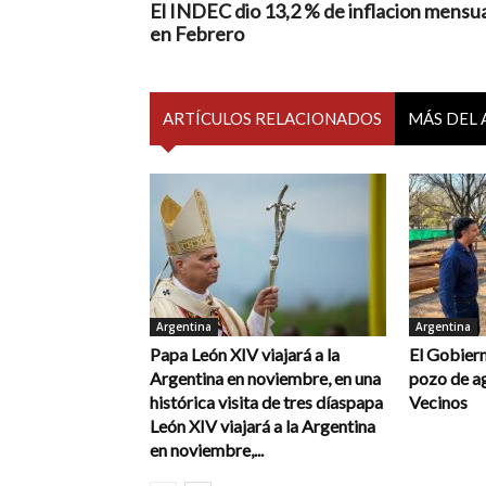
El INDEC dio 13,2 % de inflacion mensu
en Febrero
ARTÍCULOS RELACIONADOS
MÁS DEL
Argentina
Argentina
Papa León XIV viajará a la
El Gobiern
Argentina en noviembre, en una
pozo de a
histórica visita de tres díaspapa
Vecinos
León XIV viajará a la Argentina
en noviembre,...