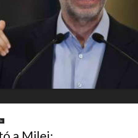
da
tó a Milei: