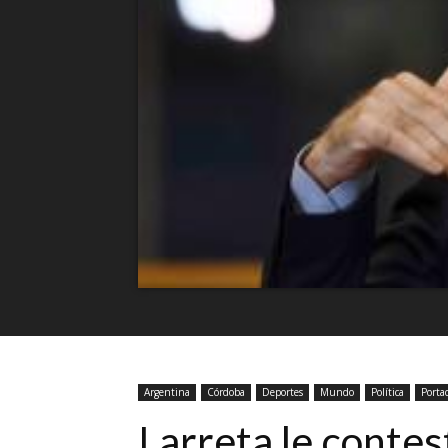
Argentina
Córdoba
Deportes
Mundo
Política
Porta
Larreta le contes