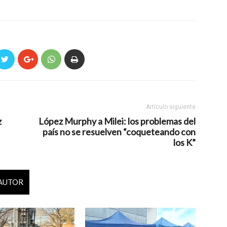
Artículo siguiente
z
López Murphy a Milei: los problemas del
país no se resuelven “coqueteando con
los K”
 AUTOR