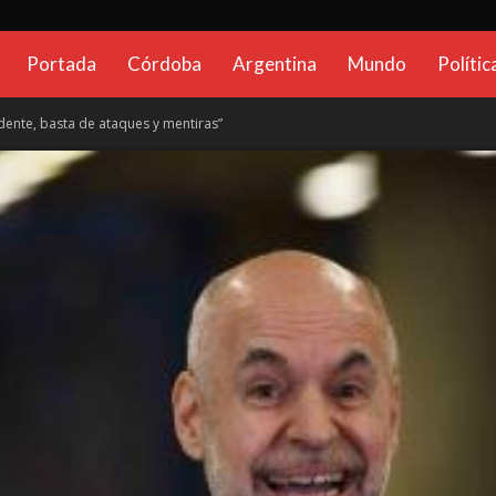
CadenaGlobal.com.ar
Portada
Córdoba
Argentina
Mundo
Polític
sidente, basta de ataques y mentiras”