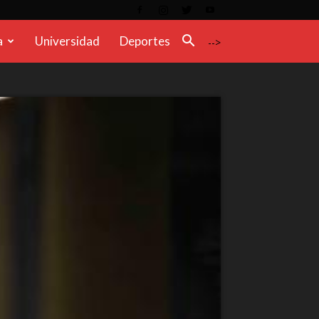
a
Universidad
Deportes
-->