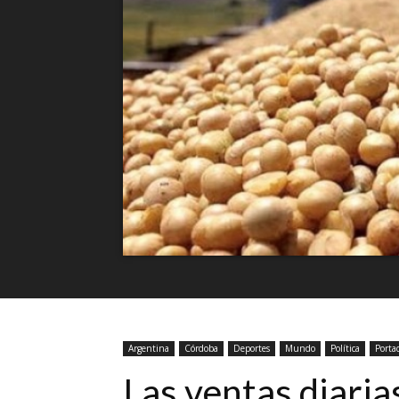
Argentina
Córdoba
Deportes
Mundo
Política
Porta
Las ventas diaria