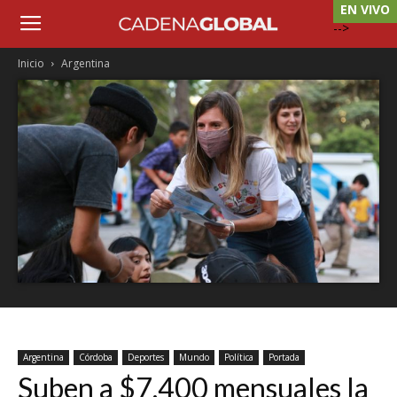
EN VIVO
-->
Inicio
Argentina
Argentina
Córdoba
Deportes
Mundo
Política
Portada
Suben a $7.400 mensuales la