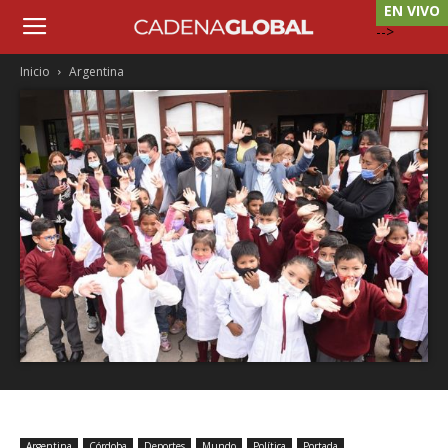
EN VIVO
-->
Inicio
Argentina
Argentina
Córdoba
Deportes
Mundo
Política
Portada