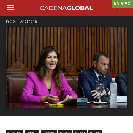
EN VIVO
-->
Inicio
Argentina
Argentina
Córdoba
Deportes
Mundo
Política
Portada