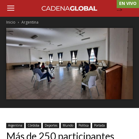
EN VIVO
-->
Inicio
Argentina
Argentina
Córdoba
Deportes
Mundo
Política
Portada
Más de 250 participantes