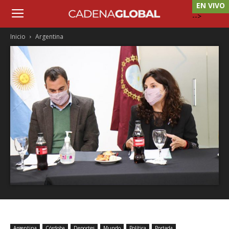
EN VIVO
-->
Inicio
Argentina
Argentina
Córdoba
Deportes
Mundo
Política
Portada