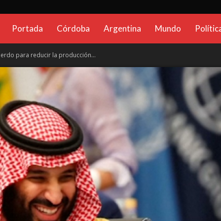
CadenaGlobal.com.ar
Portada
Córdoba
Argentina
Mundo
Polític
uerdo para reducir la producción...