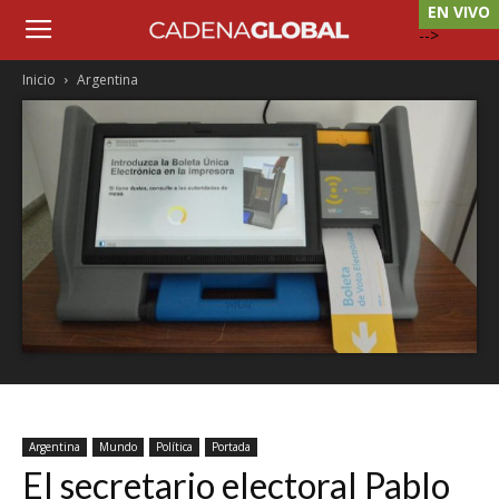
EN VIVO
-->
Inicio
Argentina
Argentina
Mundo
Política
Portada
El secretario electoral Pablo